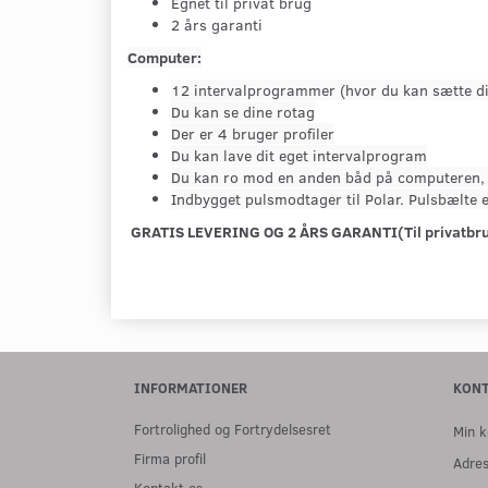
Egnet til privat brug
2 års garanti
Computer:
12 intervalprogrammer (hvor du kan sætte din 
Du kan se dine rotag
Der er 4 bruger profiler
Du kan lave dit eget intervalprogram
Du kan ro mod en anden båd på computeren, 
Indbygget pulsmodtager til Polar. Pulsbælte e
GRATIS LEVERING OG 2 ÅRS GARANTI(Til privatbru
INFORMATIONER
KON
Fortrolighed og Fortrydelsesret
Min k
Firma profil
Adre
Kontakt os