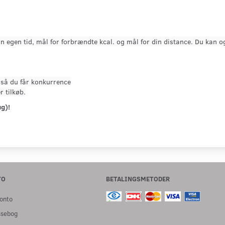
egen tid, mål for forbrændte kcal. og mål for din distance. Du kan og
så du får konkurrence
r tilkøb.
g)!
TO
BETALINGSMETODER
onto
ssebog