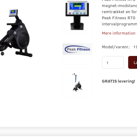
magnet-modstand
remtrækket en for
Peak Fitness R70
intervalprogramm
Mere information
Model/varenr.:
1
L
GRATIS levering!