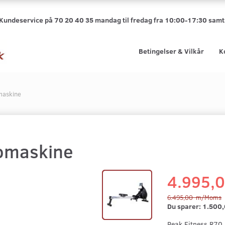
 Kundeservice på 70 20 40 35 mandag til fredag fra 10:00-17:30 sa
Betingelser & Vilkår
K
maskine
Romaskine
4.995,
6.495,00
m/Moms
Du sparer:
1.500
Peak Fitness R70