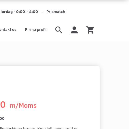
mt lørdag 10:00-14:00 - Prismatch
ontakt os
Firma profil
00
m/Moms
,00
 Romaskinen bruger både luft-modstand og