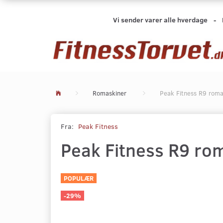
Vi sender varer alle hverdage -
Romaskiner
Peak Fitness R9 roma
Fra:
Peak Fitness
Peak Fitness R9 ro
POPULÆR
-29%