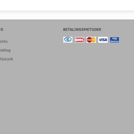
TO
BETALINGSMETODER
onto
ssebog
historik