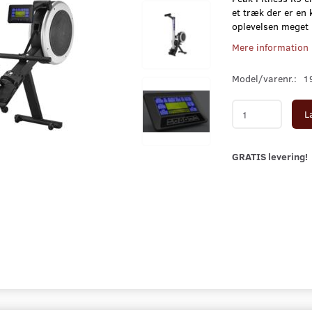
et træk der er en
oplevelsen meget r
Mere information
Model/varenr.:
1
L
GRATIS levering!