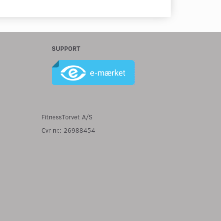
SUPPORT
FitnessTorvet A/S
Cvr nr.: 26988454