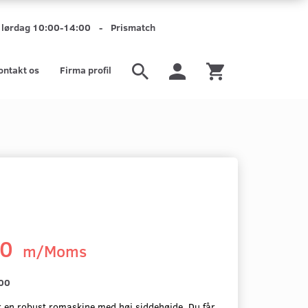
mt lørdag 10:00-14:00 - Prismatch
ontakt os
Firma profil
00
m/Moms
,00
r en robust romaskine med høj siddehøjde. Du får