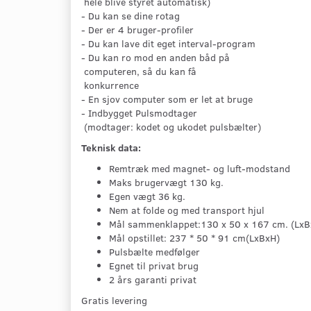
hele blive styret automatisk)
- Du kan se dine rotag
- Der er 4 bruger-profiler
- Du kan lave dit eget interval-program
- Du kan ro mod en anden båd på
computeren, så du kan få
konkurrence
- En sjov computer som er let at bruge
- Indbygget Pulsmodtager
(modtager: kodet og ukodet pulsbælter)
Teknisk data:
Remtræk med magnet- og luft-modstand
Maks brugervægt 130 kg.
Egen vægt 36 kg.
Nem at folde og med transport hjul
Mål sammenklappet:130 x 50 x 167 cm. (LxB
Mål opstillet: 237 * 50 * 91 cm(LxBxH)
Pulsbælte medfølger
Egnet til privat brug
2 års garanti privat
Gratis levering