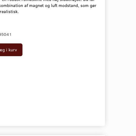
 kombination af magnet og luft modstand, som gør
ealistisk.
95041
æg i kurv