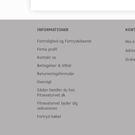
INFORMATIONER
KON
Fortrolighed og Fortrydelsesret
Min k
Firma profil
Adre
Kontakt os
Ordre
Betingelser & Vilkår
Returneringsformular
Oversigt
Sådan handler du hos
Fitnesstorvet.dk
Fitnesstorvet byder dig
velkommen
Fortryd købet