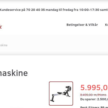
 Kundeservice på 70 20 40 35 mandag til fredag fra 10:00-17:30 sa
Betingelser & Vilkår
K
skine
maskine
5.995,
8.495,00
m/Moms
Du sparer:
2.500
Peak Fitness R9 e