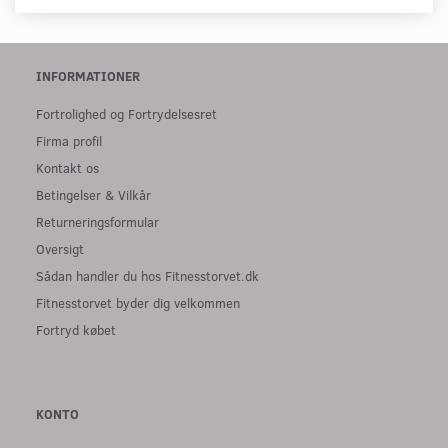
INFORMATIONER
Fortrolighed og Fortrydelsesret
Firma profil
Kontakt os
Betingelser & Vilkår
Returneringsformular
Oversigt
Sådan handler du hos Fitnesstorvet.dk
Fitnesstorvet byder dig velkommen
Fortryd købet
KONTO