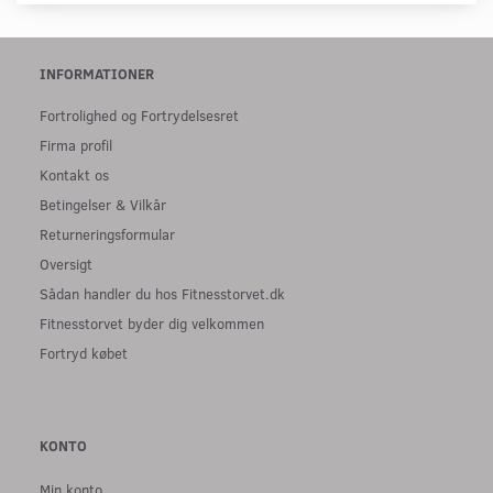
INFORMATIONER
Fortrolighed og Fortrydelsesret
Firma profil
Kontakt os
Betingelser & Vilkår
Returneringsformular
Oversigt
Sådan handler du hos Fitnesstorvet.dk
Fitnesstorvet byder dig velkommen
Fortryd købet
KONTO
Min konto