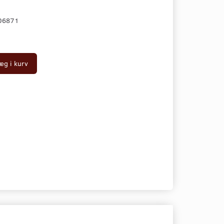
06871
æg i kurv