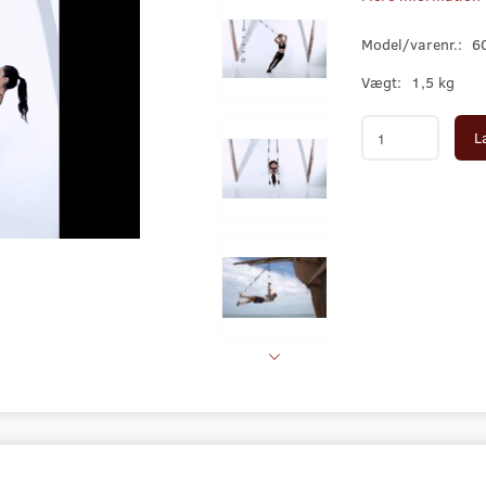
Model/varenr.:
6
Vægt:
1,5 kg
L