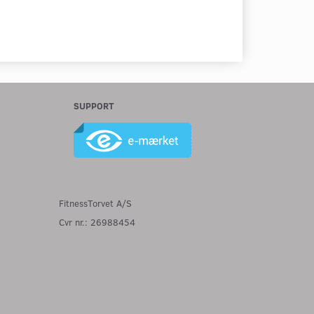
SUPPORT
FitnessTorvet A/S
Cvr nr.: 26988454