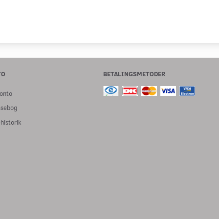
TO
BETALINGSMETODER
onto
ssebog
historik