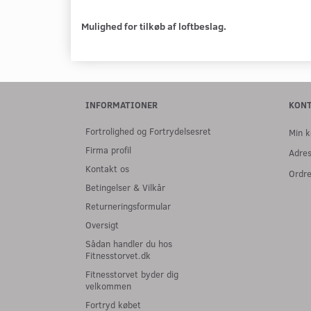
Mulighed for tilkøb af loftbeslag.
INFORMATIONER
KON
Fortrolighed og Fortrydelsesret
Min k
Firma profil
Adre
Kontakt os
Ordre
Betingelser & Vilkår
Returneringsformular
Oversigt
Sådan handler du hos
Fitnesstorvet.dk
Fitnesstorvet byder dig
velkommen
Fortryd købet