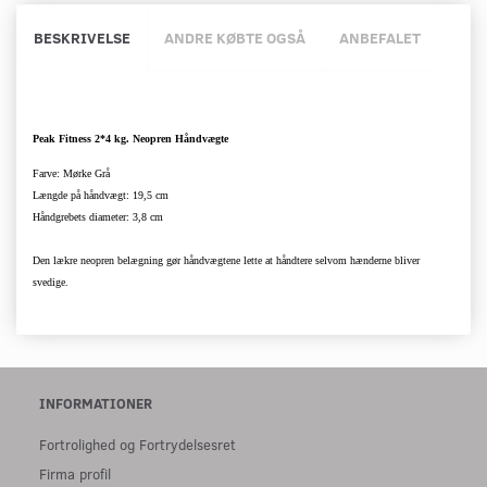
BESKRIVELSE
ANDRE KØBTE OGSÅ
ANBEFALET
Peak Fitness 2*4 kg. Neopren Håndvægte
Farve: Mørke Grå
Længde på håndvægt: 19,5 cm
Håndgrebets diameter: 3,8 cm
Den lækre neopren belægning gør håndvægtene lette at håndtere selvom hænderne bliver
svedige.
INFORMATIONER
Fortrolighed og Fortrydelsesret
Firma profil