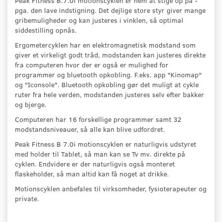
Peak Fitness B.7.0i motionscyklen er nem at stige op på -
pga. den lave indstigning. Det dejlige store styr giver mange
gribemuligheder og kan justeres i vinklen, så optimal
siddestilling opnås.
Ergometercyklen har en elektromagnetisk modstand som
giver et virkeligt godt tråd, modstanden kan justeres direkte
fra computeren hvor der er også er mulighed for
programmer og bluetooth opkobling. F.eks. app "Kinomap"
og "Iconsole". Bluetooth opkobling gør det muligt at cykle
ruter fra hele verden, modstanden justeres selv efter bakker
og bjerge.
Computeren har 16 forskellige programmer samt 32
modstandsniveauer, så alle kan blive udfordret.
Peak Fitness B 7.0i motionscyklen er naturligvis udstyret
med holder til Tablet, så man kan se Tv mv. direkte på
cyklen. Endvidere er der naturligvis også monteret
flaskeholder, så man altid kan få noget at drikke.
Motionscyklen anbefales til virksomheder, fysioterapeuter og
private.