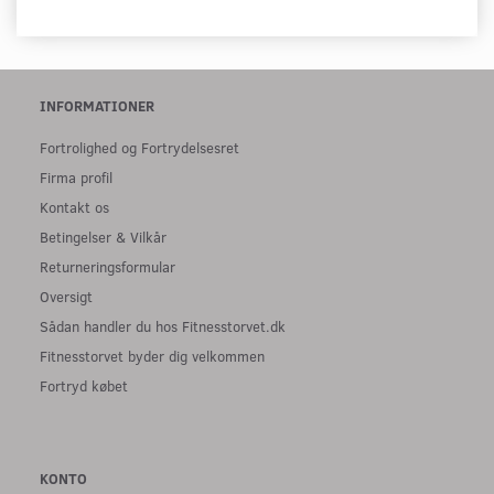
INFORMATIONER
Fortrolighed og Fortrydelsesret
Firma profil
Kontakt os
Betingelser & Vilkår
Returneringsformular
Oversigt
Sådan handler du hos Fitnesstorvet.dk
Fitnesstorvet byder dig velkommen
Fortryd købet
KONTO