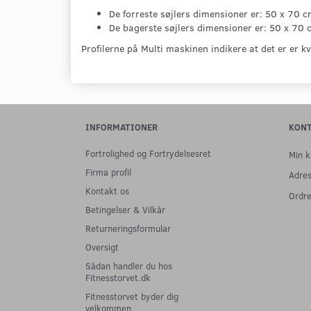
De forreste søjlers dimensioner er: 50 x 70 c
De bagerste søjlers dimensioner er: 50 x 70 c
Profilerne på Multi maskinen indikere at det er er k
INFORMATIONER
KON
Fortrolighed og Fortrydelsesret
Min k
Firma profil
Adre
Kontakt os
Ordre
Betingelser & Vilkår
Returneringsformular
Oversigt
Sådan handler du hos
Fitnesstorvet.dk
Fitnesstorvet byder dig
velkommen