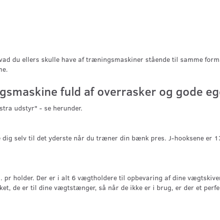
vad du ellers skulle have af træningsmaskiner stående til samme for
me.
ngsmaskine fuld af overrasker og gode e
ra udstyr" - se herunder.
dig selv til det yderste når du træner din bænk pres. J-hooksene er 13
r holder. Der er i alt 6 vægtholdere til opbevaring af dine vægtskiver
et, de er til dine vægtstænger, så når de ikke er i brug, er der et perf