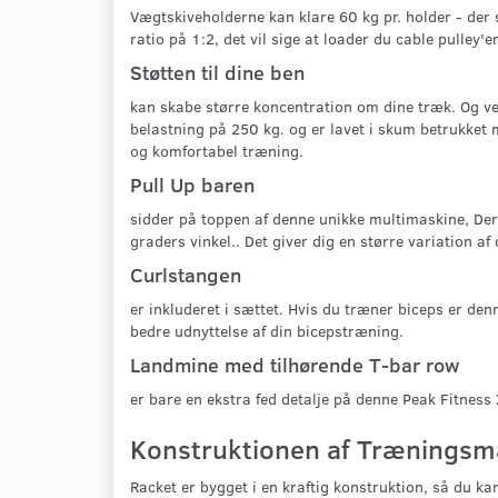
Vægtskiveholderne kan klare 60 kg pr. holder - der
ratio på 1:2, det vil sige at loader du cable pulley
Støtten til dine ben
kan skabe større koncentration om dine træk. Og ved
belastning på 250 kg. og er lavet i skum betrukket 
og komfortabel træning.
Pull Up baren
sidder på toppen af denne unikke multimaskine, Der
graders vinkel.. Det giver dig en større variation a
Curlstangen
er inkluderet i sættet. Hvis du træner biceps er den
bedre udnyttelse af din bicepstræning.
Landmine med tilhørende T-bar row
er bare en ekstra fed detalje på denne Peak Fitnes
Konstruktionen af Træningsmas
Racket er bygget i en kraftig konstruktion, så du ka