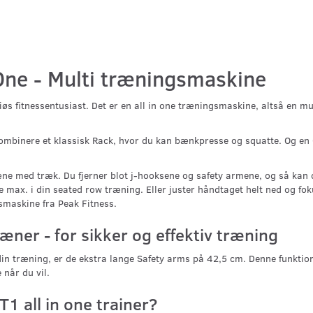
 One - Multi træningsmaskine
riøs fitnessentusiast. Det er en all in one træningsmaskine, altså en 
ombinere et klassisk Rack, hvor du kan bænkpresse og squatte. Og en 
æne med træk. Du fjerner blot j-hooksene og safety armene, og så kan 
de max. i din seated row træning. Eller juster håndtaget helt ned og fo
maskine fra Peak Fitness.
æner - for sikker og effektiv træning
din træning, er de ekstra lange Safety arms på 42,5 cm. Denne funktion
når du vil.
T1 all in one trainer?