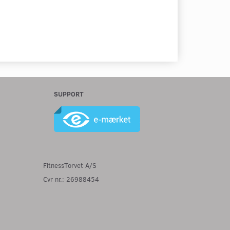
SUPPORT
FitnessTorvet A/S
Cvr nr.: 26988454