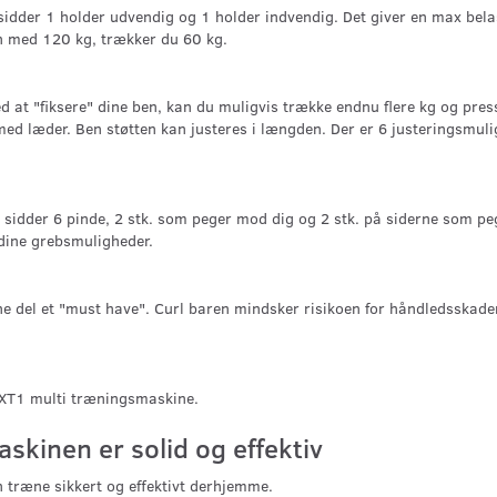
 sidder 1 holder udvendig og 1 holder indvendig. Det giver en max bel
'en med 120 kg, trækker du 60 kg.
 at "fiksere" dine ben, kan du muligvis trække endnu flere kg og press
med læder. Ben støtten kan justeres i længden. Der er 6 justeringsmuli
 sidder 6 pinde, 2 stk. som peger mod dig og 2 stk. på siderne som p
f dine grebsmuligheder.
ne del et "must have". Curl baren mindsker risikoen for håndledsskader,
s XT1 multi træningsmaskine.
kinen er solid og effektiv
n træne sikkert og effektivt derhjemme.