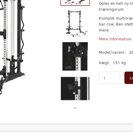
Oplev en helt ny 
træningsrum.
Komplet multitræn
bar row, Ben støt
mere.
Mere information
Model/varenr.:
2
Vægt:
151 kg
L