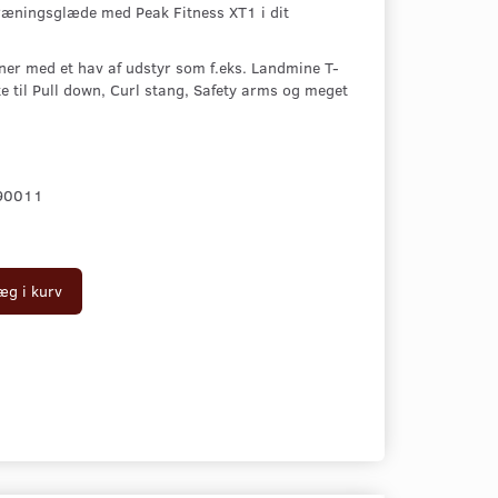
træningsglæde med Peak Fitness XT1 i dit
er med et hav af udstyr som f.eks. Landmine T-
te til Pull down, Curl stang, Safety arms og meget
90011
æg i kurv