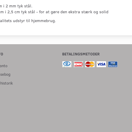
m i 2 mm tyk stål.
m i 2,5 cm tyk stål - for at gøre den ekstra stærk og solid
valitets udstyr til hjemmebrug.
TO
BETALINGSMETODER
onto
ssebog
historik