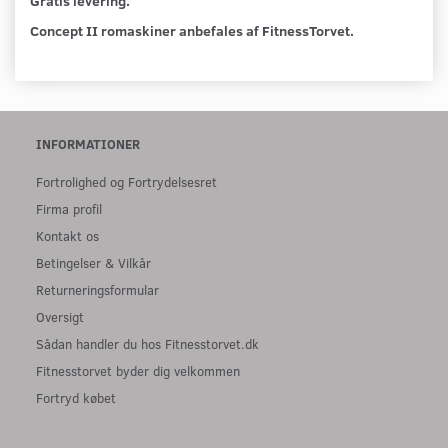
Gratis levering.
Concept II romaskiner anbefales af FitnessTorvet.
INFORMATIONER
Fortrolighed og Fortrydelsesret
Firma profil
Kontakt os
Betingelser & Vilkår
Returneringsformular
Oversigt
Sådan handler du hos Fitnesstorvet.dk
Fitnesstorvet byder dig velkommen
Fortryd købet