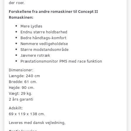
der roer.
Forskellene fra andre romaskiner til Concept II
Romaskinen:
Mere Lydløs
Endnu større holdbarhed
Bedre håndtags-komfort
Nemmere vedligeholdelse
Større modstandsområde
Jævnere rotræk
Præstationsmonitor PM5 med race funktion
Dimensioner:
Længde: 240 cm
Bredde: 61 cm.
Højde: 90 cm.
(©Fitnesstorvet.dk)
Vægt: 29 kg.
2 års garanti
Adskilt:
69 x 119 x 138 cm.
Leveres med dansk vejledning,