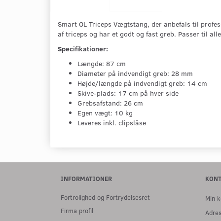
Smart OL Triceps Vægtstang, der anbefals til profe
af triceps og har et godt og fast greb. Passer til a
Specifikationer:
Længde: 87 cm
Diameter på indvendigt greb: 28 mm
Højde/længde på indvendigt greb: 14 cm
Skive-plads: 17 cm på hver side
Grebsafstand: 26 cm
Egen vægt: 10 kg
Leveres inkl. clipslåse
INFORMATIONER
KON
Fortrolighed og Fortrydelsesret
Min k
Firma profil
Adre