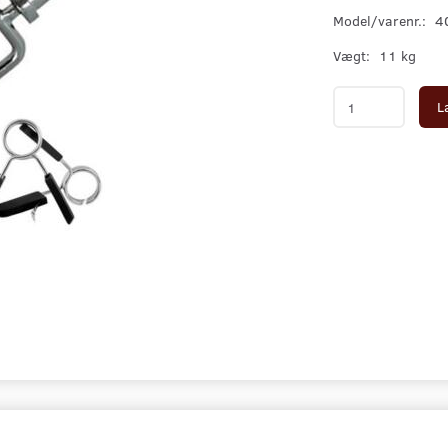
Model/varenr.:
4
Vægt:
11 kg
L