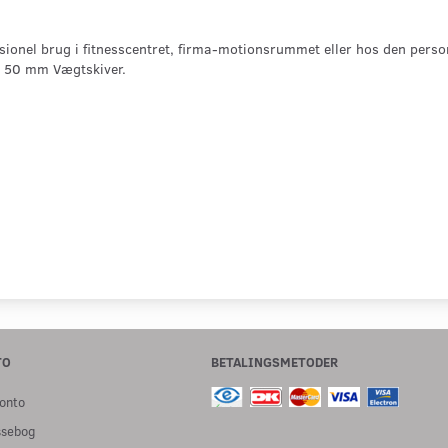
ssionel brug i fitnesscentret, firma-motionsrummet eller hos den per
lle 50 mm Vægtskiver.
TO
BETALINGSMETODER
onto
ssebog