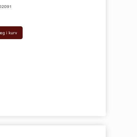
02091
æg i kurv