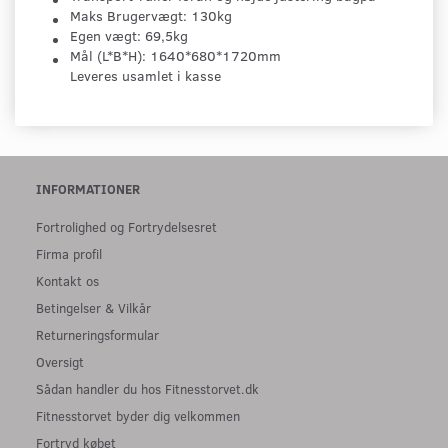
Maks Brugervægt:
130kg
Egen vægt:
69,5kg
Mål (L*B*H):
1640*680*1720mm
Leveres usamlet i kasse
INFORMATIONER
Fortrolighed og Fortrydelsesret
Firma profil
Kontakt os
Betingelser & Vilkår
Returneringsformular
Oversigt
Sådan handler du hos Fitnesstorvet.dk
Fitnesstorvet byder dig velkommen
Fortryd købet