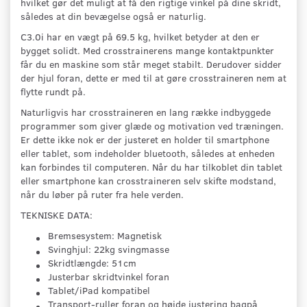
hvilket gør det muligt at få den rigtige vinkel på dine skridt,
således at din bevægelse også er naturlig.
C3.0i har en vægt på 69.5 kg, hvilket betyder at den er
bygget solidt. Med crosstrainerens mange kontaktpunkter
får du en maskine som står meget stabilt. Derudover sidder
der hjul foran, dette er med til at gøre crosstraineren nem at
flytte rundt på.
Naturligvis har crosstraineren en lang række indbyggede
programmer som giver glæde og motivation ved træningen.
Er dette ikke nok er der justeret en holder til smartphone
eller tablet, som indeholder bluetooth, således at enheden
kan forbindes til computeren. Når du har tilkoblet din tablet
eller smartphone kan crosstraineren selv skifte modstand,
når du løber på ruter fra hele verden.
TEKNISKE DATA:
Bremsesystem:
Magnetisk
Svinghjul:
22kg svingmasse
Skridtlængde:
51cm
Justerbar skridtvinkel foran
Tablet/iPad kompatibel
Transport-ruller foran og højde justering bagpå