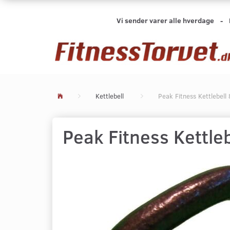
Vi sender varer alle hverdage -
Kettlebell
Peak Fitness Kettlebell 
Peak Fitness Kettleb