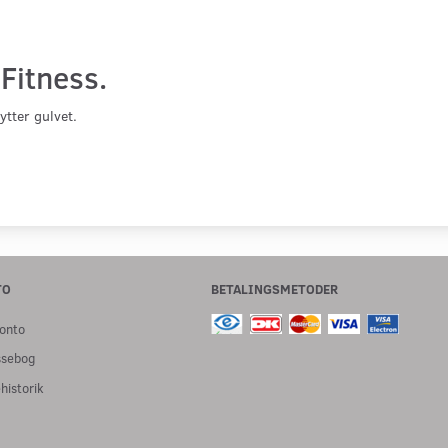
 Fitness.
tter gulvet.
TO
BETALINGSMETODER
onto
ssebog
historik