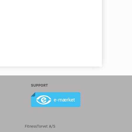
SUPPORT
FitnessTorvet A/S