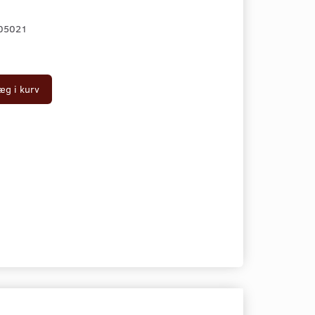
05021
æg i kurv