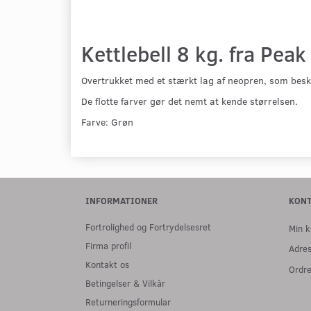
Kettlebell 8 kg. fra Peak
Overtrukket med et stærkt lag af neopren, som besky
De flotte farver gør det nemt at kende størrelsen.
Farve: Grøn
INFORMATIONER
KON
Fortrolighed og Fortrydelsesret
Min k
Firma profil
Adre
Kontakt os
Ordre
Betingelser & Vilkår
Returneringsformular