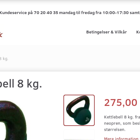
 Kundeservice på 70 20 40 35 mandag til fredag fra 10:00-17:30 sa
Betingelser & Vilkår
K
8 kg.
ell 8 kg.
275,0
Kettlebell 8 kg. f
neopren, som besky
størrelsen.
Mere information