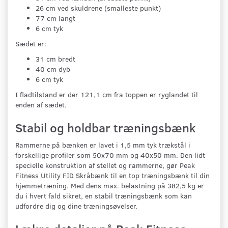
26 cm ved skuldrene (smalleste punkt)
77 cm langt
6 cm tyk
Sædet er:
31 cm bredt
40 cm dyb
6 cm tyk
I fladtilstand er der 121,1 cm fra toppen er ryglandet til
enden af sædet.
Stabil og holdbar træningsbænk
Rammerne på bænken er lavet i 1,5 mm tyk trækstål i
forskellige profiler som 50x70 mm og 40x50 mm. Den lidt
specielle konstruktion af stellet og rammerne, gør Peak
Fitness Utility FID Skråbænk til en top træningsbænk til din
hjemmetræning. Med dens max. belastning på 382,5 kg er
du i hvert fald sikret, en stabil træningsbænk som kan
udfordre dig og dine træningsøvelser.