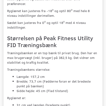
præferencer.
o
o
Ryglænet kan justeres fra -18
og optil 80
med hele 8
niveau indstillinger derimellem.
o
o
Sædet kan justeres fra 0
og optil 18
med 4 niveau
indstillinger.
Størrelsen på Peak Fitness Utility
FID Træningsbænk
Træningsbænken er en top bænk til privat brug. Den har en
max brugervægt (inkl. bruger) på 382,5 kg. Det vidner om
stabilitet og kraftig kvalitet.
Træningsbænkens størrelse:
Længde: 157,2 cm
Bredde; 73,7 cm (Fødderne foran er det bredeste
punkt på bænken)
Sidde højde: 45 cm (Flad tilstand)
Ryglænet er:
31 cm ved lænden (bredeste punkt)