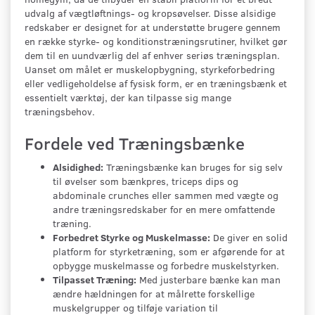
udvalg af vægtløftnings- og kropsøvelser. Disse alsidige
redskaber er designet for at understøtte brugere gennem
en række styrke- og konditionstræningsrutiner, hvilket gør
dem til en uundværlig del af enhver seriøs træningsplan.
Uanset om målet er muskelopbygning, styrkeforbedring
eller vedligeholdelse af fysisk form, er en træningsbænk et
essentielt værktøj, der kan tilpasse sig mange
træningsbehov.
Fordele ved Træningsbænke
Alsidighed:
Træningsbænke kan bruges for sig selv
til øvelser som bænkpres, triceps dips og
abdominale crunches eller sammen med vægte og
andre træningsredskaber for en mere omfattende
træning.
Forbedret Styrke og Muskelmasse:
De giver en solid
platform for styrketræning, som er afgørende for at
opbygge muskelmasse og forbedre muskelstyrken.
Tilpasset Træning:
Med justerbare bænke kan man
ændre hældningen for at målrette forskellige
muskelgrupper og tilføje variation til