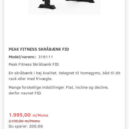
PEAK FITNESS SKRÅBÆNK FID
Model/varenr.:
316111
Peak Fitness Skråbænk FID
En skråbænk i høj kvalitet. Velegnet til homegyms, båd til dit
rack eller med frivægte.
Mange forskellige indstillinger. Flat, incline og decline,
derfor navnet FID.
1.995,00
m/Moms
2.195,00
m/Moms
Du sparer:
200,00