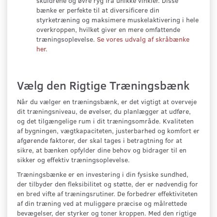
skuldrene og øvre ryg fra unikke vinkler. Disse
bænke er perfekte til at diversificere din
styrketræning og maksimere muskelaktivering i hele
overkroppen, hvilket giver en mere omfattende
træningsoplevelse.
Se vores udvalg af skråbænke
her.
Vælg den Rigtige Træningsbænk
Når du vælger en træningsbænk, er det vigtigt at overveje
dit træningsniveau, de øvelser, du planlægger at udføre,
og det tilgængelige rum i dit træningsområde. Kvaliteten
af bygningen, vægtkapaciteten, justerbarhed og komfort er
afgørende faktorer, der skal tages i betragtning for at
sikre, at bænken opfylder dine behov og bidrager til en
sikker og effektiv træningsoplevelse.
Træningsbænke er en investering i din fysiske sundhed,
der tilbyder den fleksibilitet og støtte, der er nødvendig for
en bred vifte af træningsrutiner. De forbedrer effektiviteten
af din træning ved at muliggøre præcise og målrettede
bevægelser, der styrker og toner kroppen. Med den rigtige