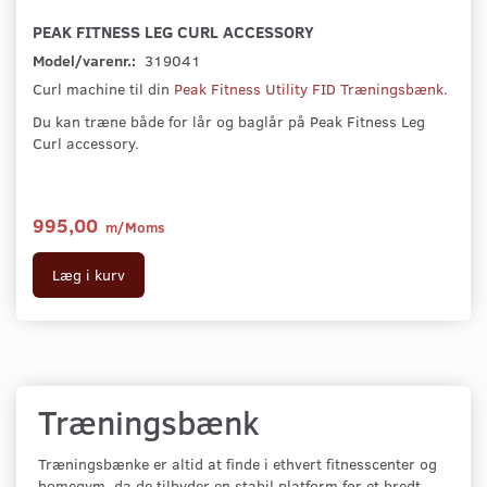
PEAK FITNESS LEG CURL ACCESSORY
Model/varenr.:
319041
Curl machine til din
Peak Fitness Utility FID Træningsbænk.
Du kan træne både for lår og baglår på Peak Fitness Leg
Curl accessory.
995,00
m/Moms
Læg i kurv
Træningsbænk
Træningsbænke er altid at finde i ethvert fitnesscenter og
homegym, da de tilbyder en stabil platform for et bredt