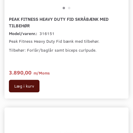
PEAK FITNESS HEAVY DUTY FID SKRÅBÆNK MED
TILBEHØR
Model/varenr.:
316151
Peak Fitness Heavy Duty Fid bænk med tilbehør.
Tilbehør: Forlår/baglår samt biceps curlpude.
3.890,00
m/Moms
Læg i kurv