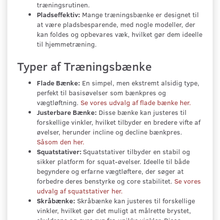
træningsrutinen.
Pladseffektiv:
Mange træningsbænke er designet til
at være pladsbesparende, med nogle modeller, der
kan foldes og opbevares væk, hvilket gør dem ideelle
til hjemmetræning.
Typer af Træningsbænke
Flade Bænke:
En simpel, men ekstremt alsidig type,
perfekt til basisøvelser som bænkpres og
vægtløftning.
Se vores udvalg af flade bænke her.
Justerbare Bænke:
Disse bænke kan justeres til
forskellige vinkler, hvilket tilbyder en bredere vifte af
øvelser, herunder incline og decline bænkpres.
Såsom den her.
Squatstativer:
Squatstativer tilbyder en stabil og
sikker platform for squat-øvelser. Ideelle til både
begyndere og erfarne vægtløftere, der søger at
forbedre deres benstyrke og core stabilitet.
Se vores
udvalg af squatstativer her.
Skråbænke:
Skråbænke kan justeres til forskellige
vinkler, hvilket gør det muligt at målrette brystet,