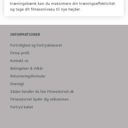
træningsbænk kan du maksimere din træningseffektivitet
og tage dit fitnessniveau til nye højder.
INFORMATIONER
Fortrolighed og Fortrydelsesret
Firma profil
Kontakt os
Betingelser & Vilkår
Returneringsformular
Oversigt
Sådan handler du hos Fitnesstorvet.dk
Fitnesstorvet byder dig velkommen
Fortryd købet