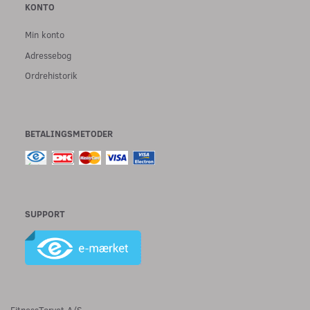
KONTO
Min konto
Adressebog
Ordrehistorik
BETALINGSMETODER
SUPPORT
FitnessTorvet A/S