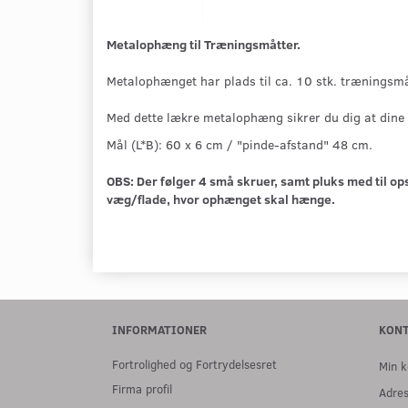
Metalophæng til Træningsmåtter.
Metalophænget har plads til ca. 10 stk. træningsmå
Med dette lækre metalophæng sikrer du dig at dine m
Mål (L*B): 60 x 6 cm / "pinde-afstand" 48 cm.
OBS:
Der følger 4 små skruer, samt pluks med til o
væg/flade, hvor ophænget skal hænge.
INFORMATIONER
KON
Fortrolighed og Fortrydelsesret
Min k
Firma profil
Adre