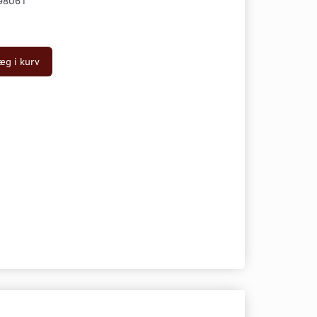
98061
æg i kurv