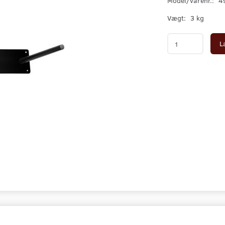
Model/varenr.:
4
Vægt:
3 kg
L