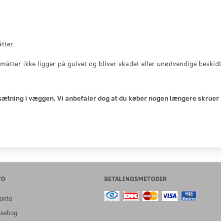
tter.
åtter ikke ligger på gulvet og bliver skadet eller unødvendige beskidt
psætning i væggen. Vi anbefaler dog at du køber nogen længere skruer
TO
BETALINGSMETODER
onto
ssebog