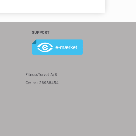
SUPPORT
FitnessTorvet A/S
Cvr nr.: 26988454