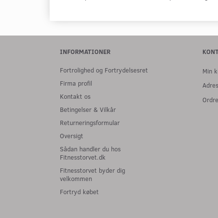
INFORMATIONER
KON
Fortrolighed og Fortrydelsesret
Min k
Firma profil
Adre
Kontakt os
Ordre
Betingelser & Vilkår
Returneringsformular
Oversigt
Sådan handler du hos
Fitnesstorvet.dk
Fitnesstorvet byder dig
velkommen
Fortryd købet