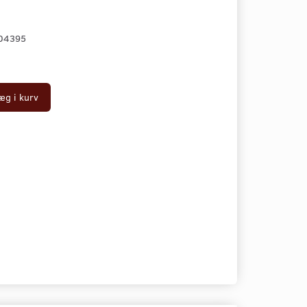
04395
æg i kurv