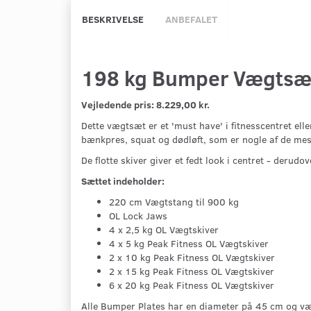
BESKRIVELSE
ANBEFALET
198 kg Bumper Vægtsæt
Vejledende pris: 8.229
,00 kr.
Dette vægtsæt er et 'must have' i fitnesscentret e
bænkpres, squat og dødløft, som er nogle af de me
De flotte skiver giver et fedt look i centret - derudo
Sættet indeholder:
220 cm Vægtstang til 900 kg
OL Lock Jaws
4 x 2,5 kg OL Vægtskiver
4 x 5 kg Peak Fitness OL Vægtskiver
2 x 10 kg Peak Fitness OL Vægtskiver
2 x 15 kg Peak Fitness OL Vægtskiver
6 x 20 kg Peak Fitness OL Vægtskiver
Alle Bumper Plates har en diameter på 45 cm og v