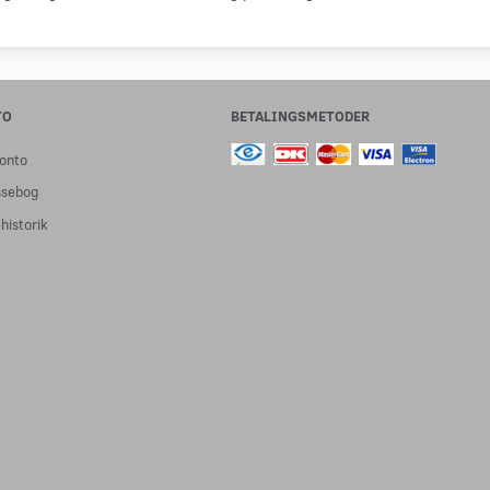
TO
BETALINGSMETODER
onto
ssebog
historik